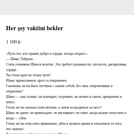
Her şey vaktini bekler
р.
1 100
«Путь тех, кто хранит добро в сердце, всегда открыт.»
— Шамс Тебризи
Стать учеником Шамса нелегко. Это требует решимости, смелости, дисциплины,
сердца…
Ты готов идти по этому пути?
Шамс прямолинеен, прост и откровенен.
Сможешь ли ты быть честным с самим собой, без лжи, откровенным и
открытым?
Шамс — как солнце: он освещает, согревает, но может и сжечь, превратить в
пепел.
Готов ли ты сначала стать пеплом, а затем возродиться из него?
Шамс не давит, не принуждает, не настаивает; он знает, когда нужно отпустить и
когда — уйти.
Готов ли ты отпустить привычное, уйти в нужное время и отказаться от того,
что знаешь?