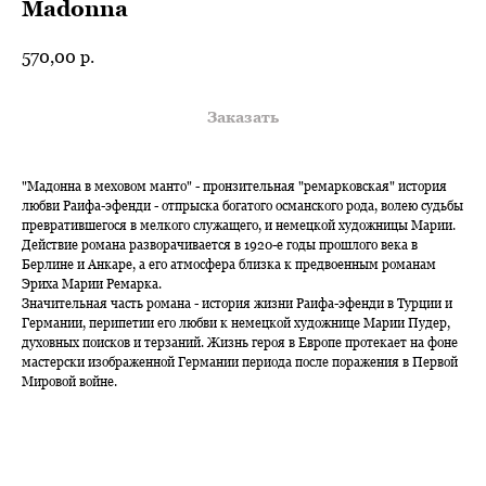
Madonna
570,00
р.
Заказать
"Мадонна в меховом манто" - пронзительная "ремарковская" история
любви Раифа-эфенди - отпрыска богатого османского рода, волею судьбы
превратившегося в мелкого служащего, и немецкой художницы Марии.
Действие романа разворачивается в 1920-е годы прошлого века в
Берлине и Анкаре, а его атмосфера близка к предвоенным романам
Эриха Марии Ремарка.
Значительная часть романа - история жизни Раифа-эфенди в Турции и
Германии, перипетии его любви к немецкой художнице Марии Пудер,
духовных поисков и терзаний. Жизнь героя в Европе протекает на фоне
мастерски изображенной Германии периода после поражения в Первой
Мировой войне.